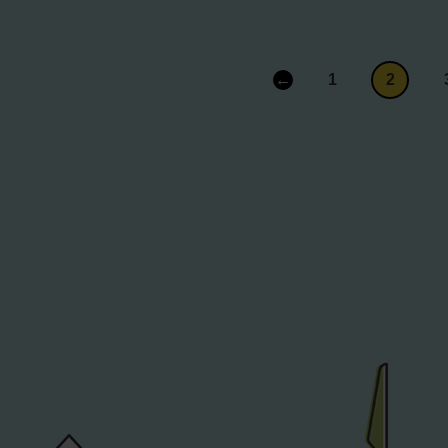
←
1
2