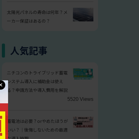
太陽光パネルの寿命は何年？メ
ーカー保証はあるの？
人気記事
ニチコンのトライブリッド蓄電
システム導入に補助金は使え
×
る？申請方法や導入費用を解説
5520 Views
蓄電池は必要？orやめたほうが
いい？｜後悔しないための最適
な導入時期