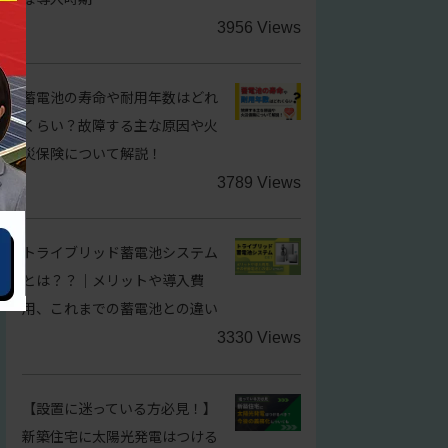
3956 Views
蓄電池の寿命や耐用年数はどれ
くらい？故障する主な原因や火
災保険について解説！
3789 Views
トライブリッド蓄電池システム
とは？？｜メリットや導入費
用、これまでの蓄電池との違い
3330 Views
【設置に迷っている方必見！】
新築住宅に太陽光発電はつける