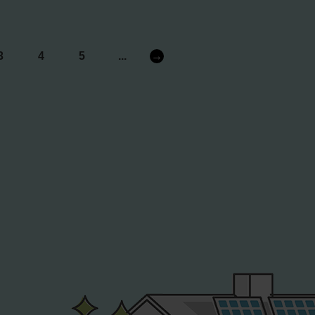
3
4
5
...
→