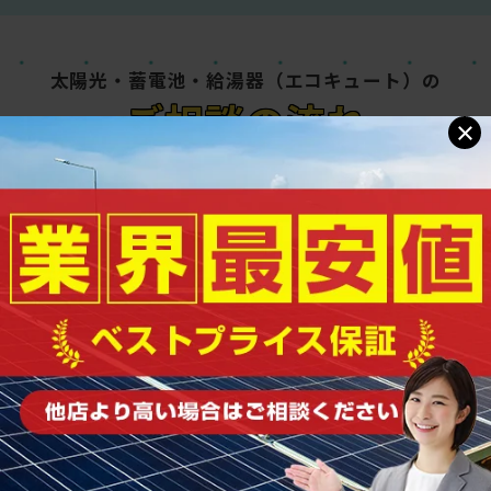
太陽光・蓄電池・給湯器（エコキュート）の
ご相談の流れ
×
01
FLOW
光熱費の試算
ご家庭の電気代、ガス代の明細を確認させてい
ただき、エコキュート導入にとってどれだけ光
熱費が削減できるかを試算させていただきま
す。