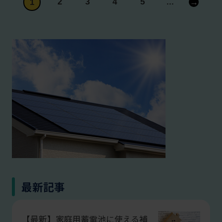
2
3
4
5
...
→
1
最新記事
【最新】家庭用蓄電池に使える補