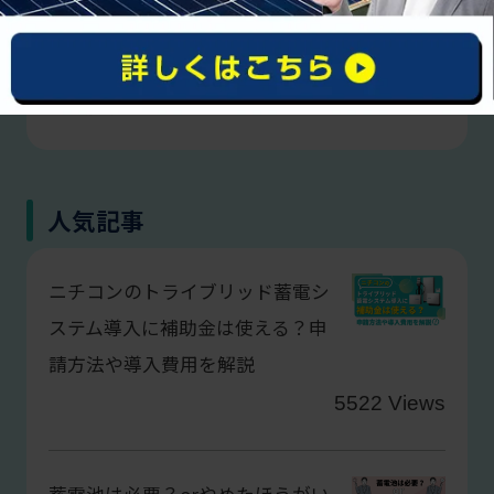
【2023年】太陽光パネル義務化
はいつから？設置条件や条例につ
いて解説
人気記事
ニチコンのトライブリッド蓄電シ
ステム導入に補助金は使える？申
請方法や導入費用を解説
5522 Views