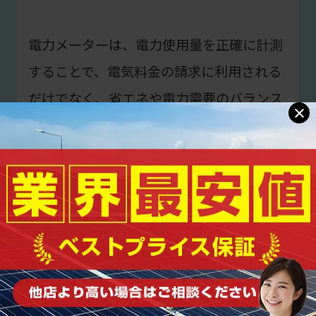
電力メーターは、電力使用量を正確に計測
することで、電気料金の請求に利用される
だけでなく、省エネや電力需要のバランス
×
調整にも役立つ重要な装置です。
🔻合わせて読みたい関連ブログ記事🔻
>>エコキュートのシュミレーションで電気
代はどれぐらい安くなるのかを検証解説
>>2023年の太陽光売電の価格や平均売電