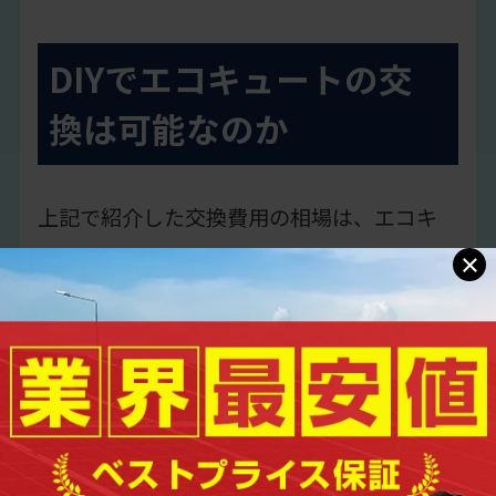
DIYでエコキュートの交
換は可能なのか
上記で紹介した交換費用の相場は、エコキ
ュート本体および交換作業にかかる工賃な
×
ども含めた金額です。
そのため「
エコキュート本体を購入し自分
で交換ができれば、コストを節約できるの
ではないか？
」と考える方も多いでしょう。