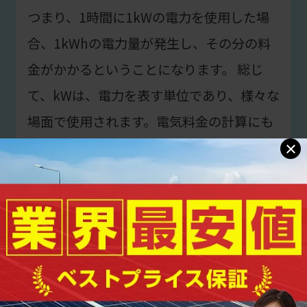
つまり、1時間に1kWの電力を使用した場
合、1kWhの電力量が発生し、その分の料
金がかかるということになります。 総じ
て、kWは、電力を表す単位であり、様々な
場面で使用されます。電気料金の計算にも
×
関わってくるため、理解しておくことが重
要です。
🔻合わせて読みたい関連ブログ記事🔻
>>太陽光パネルが値上がりしても設置をし
たら費用は回収できる？シュミレーション