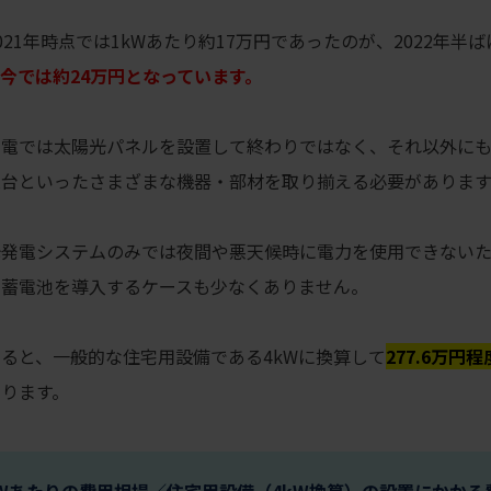
21年時点では1kWあたり約17万円であったのが、2022年半ば
今では約24万円となっています。
発電では太陽光パネルを設置して終わりではなく、それ以外に
架台といったさまざまな機器・部材を取り揃える必要があります
光発電システムのみでは夜間や悪天候時に電力を使用できない
く蓄電池を導入するケースも少なくありません。
ると、一般的な住宅用設備である4kWに換算して
277.6万円
ります。
kWあたりの費用相場／住宅用設備（4kW換算）の設置にかかる