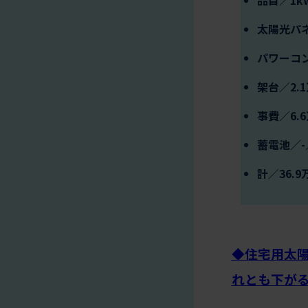
太陽光パネ
パワーコン
架台／2.
事費／6.6
蓄電池／-
計／36.9
◆住宅用太
れとも下が