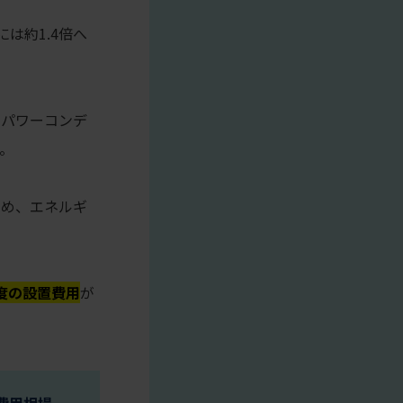
には約1.4倍へ
もパワーコンデ
。
ため、エネルギ
程度の設置費用
が
費用相場