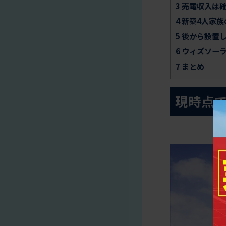
3
売電収入は確
4
新築4人家族
5
後から設置し
6
ウィズソーラ
7
まとめ
現時点