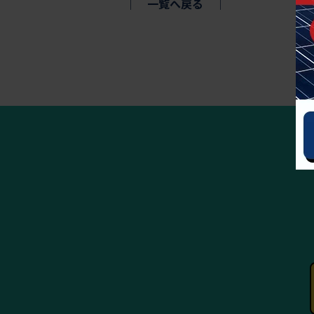
│
一覧へ戻る
│