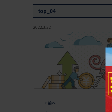
top_04
2022.3.22
«
前へ