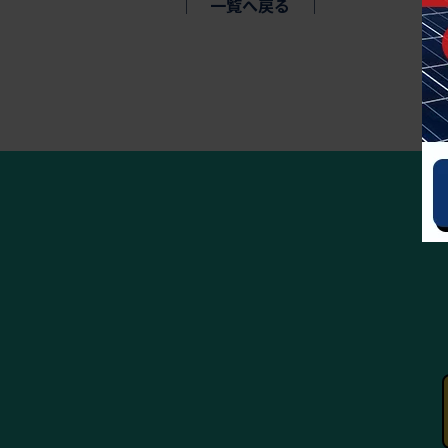
│
一覧へ戻る
│