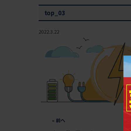
top_03
2022.3.22
«
前へ