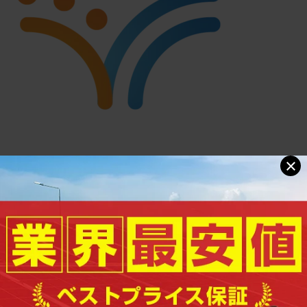
×
«
前へ
│
一覧へ戻る
│