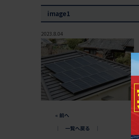
image1
2023.8.04
«
前へ
│
一覧へ戻る
│