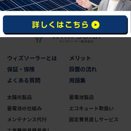
ウィズソーラーとは
メリット
保証・保険
設置の流れ
よくある質問
用語集
太陽光製品
蓄電池製品
蓄電池の仕組み
エコキュート取扱い
メンテナンス代行
固定費見直しサービス
工事費用見積見直し