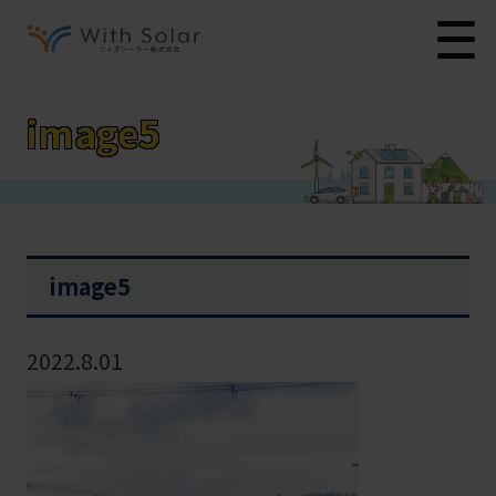
image5
image5
2022.8.01