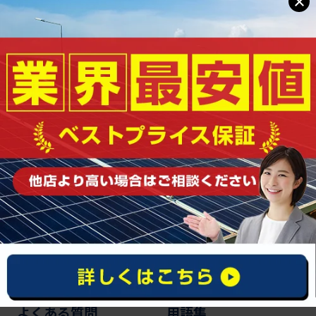
×
0120-963-425
受付時間｜10:00〜18:00（平日）
お問い合わせ・無料相談
ウィズソーラーとは
メリット
保証・保険
設置の流れ
よくある質問
用語集