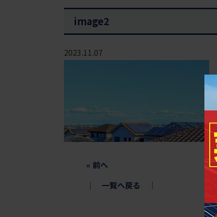
image2
2023.11.07
«
前へ
│
一覧へ戻る
│