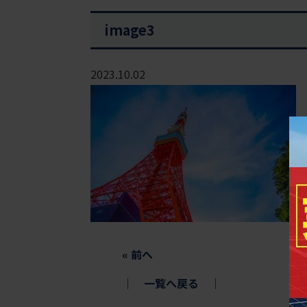
image3
2023.10.02
«
前へ
│
一覧へ戻る
│