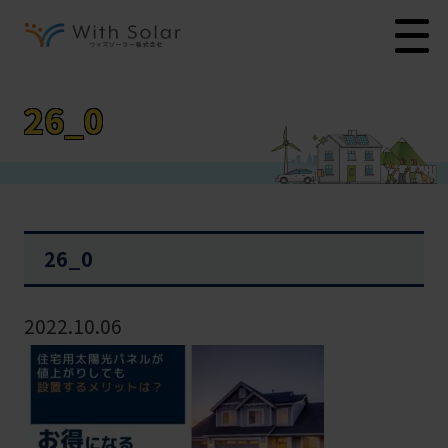
26_0
26_0
2022.10.06