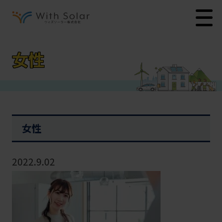
女性
女性
2022.9.02