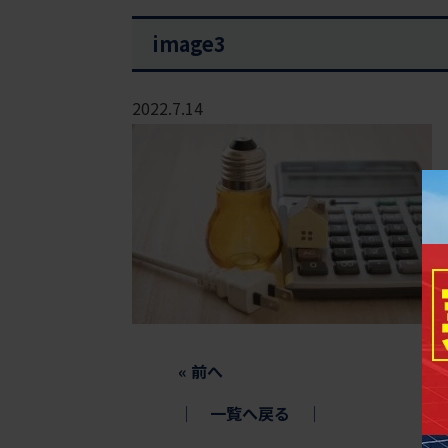
image3
2022.7.14
«
前へ
│
一覧へ戻る
│